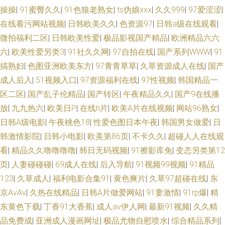
操操
|
91蜜臀久久
|
91色狼老熟女
|
ts伪娘xxx
|
久久999
|
97爱涩涩
|
导航 福利社免费体验黄 日本欧美国产在线 色一本道 波多野吉av 欧美中字 少
在线看污网站视频
|
日韩欧美久久
|
色资源97
|
日韩a级在线观看
|
妇AV影院 豆花社区福利 午夜大香蕉AV 激情午夜中国 国内自拍1234 AV天堂
微拍福利二区
|
日韩欧美性爱
|
极品影视国产精品
|
欧洲精品六六
六
|
欧美性爱另类3
|
91社久久网
|
97自拍在线
|
国产系列WWW
|
91
福利 AV男人天堂网 91精片 午夜激情网址 91播放 国产一二av 91第一福利视
搞熟妇
|
色图亚洲欧美东方
|
97青青草草
|
久草资源成人在线
|
国产
成人后入
|
51视频入口
|
97资源福利在线
|
97性视频
|
韩国精品一
频 天堂资源在线 天天干人人操 国产人片久久 日本视频专区 天天艹艹 91美
区二区
|
国产乱子伦精品
|
国产转区
|
午夜精品久久
|
国产9在线播
放
|
九九热六
|
欧美日P
|
在线h片
|
欧美A片在线视频
|
网站96熟女
|
女诱惑 色资源综合色 熟女a资源 日本综合色网 www性福导航 欧美性交 国产
日韩A级电影
|
午夜桃色18
|
性爱色图日本午夜
|
韩国男女做爱
|
日
精品传媒导航 91sefuo 狠狠干狠撸 天美传媒毛片 国产免费日逼视频 久草欧
韩激情影院
|
日韩小电影
|
欧美第86页
|
不卡久久
|
超碰人人在线观
看
|
精品久久噜噜噜噜
|
韩日无码视频
|
91擦影库免
|
变态另类第12
美 超碰97色 视频污下载 91午夜影院 91网站在线入口 超碰97精品在线 91精
页
|
人妻碰碰碰
|
69成人在线
|
后入导航
|
91视频99视频
|
91精品
123
|
久草成人
|
福利电影合集91
|
黄色爽片
|
久草97超碰在线
|
东
品资源 97v传媒 激情人妻三级 伊人成人成人网站 五月天性爱欧美 91资源站
京AvAv
|
久热在线精品
|
日韩A片做爱网站
|
91妻激情
|
91rp爆
|
精
东黄色下载
|
丁香91大香蕉
|
成人av伊人网
|
最新91视频
|
久久精
在线 欧美日韩簧片 九九超踫 日韩理论在线 91网页在线看 美女被草 91成人
品免费成
|
亚洲成人漫画网址
|
极品尤物自慰喷水
|
综合精品系列
|