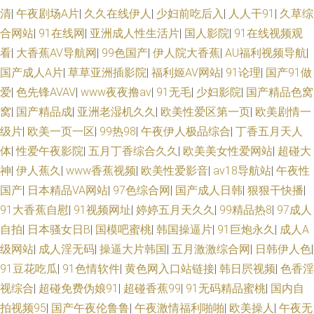
机av综合网 午夜小电影se 东京热AV电影 俺来也俺去也久久 色天堂性交 香蕉
清
|
午夜剧场A片
|
久久在线伊人
|
少妇前吃后入
|
人人干91
|
久草综
合网站
|
91在线网
|
亚洲成人性生活片
|
国人影院
|
91在线视频观
视频污版下裁 日韩理论在线 变态另类电影av 午夜激情一区 欧美色中色影视
看
|
大香蕉AV导航网
|
99色国产
|
伊人院大香蕉
|
AU福利视频导航
|
国产成人A片
|
草草亚洲插影院
|
福利姬AV网站
|
91论理
|
国产91做
大香蕉久久五十 婷婷久久成人导航 精品91视频 99导航视频福利 99热主页
爱
|
色先锋AVAV
|
www夜夜撸av
|
91无毛
|
少妇影院
|
国产精品色窝
窝
|
国产精品成
|
亚洲老湿机久久
|
欧美性爱区第一页
|
欧美剧情一
在线观看av 海角av影院 超碰久久96 AV手机天堂网 五月激情图片 91主站 91
级片
|
欧美一页一区
|
99热98
|
午夜伊人极品综合
|
丁香五月天人
体
|
性爱午夜影院
|
五月丁香综合久久
|
欧美美女性爱网站
|
超碰大
变态 亚州色图另类 爱豆TV传媒免费 久草黄色剧场 午夜有码av 熟妇人妻久久
神
|
伊人蕉久
|
www香蕉视频
|
欧美性爱影音
|
av18导航站
|
午夜性
一区 另类色网 国产久久区 精品一区二区网站 1024毛片 人人干91 亚洲影院
国产
|
日本精品VA网站
|
97色综合网
|
国产成人日韩
|
狠狠干快播
|
91大香蕉自慰
|
91视频网址
|
婷婷五月天久久
|
99精品热8
|
97成人
www 超碰99爱 色综合香蕉81 豆花一区 老湿机69福利院 www含羞草av 欧美
自拍
|
日本骚女日B
|
国模吧蜜桃
|
韩国操逼片
|
91巨炮永久
|
成人A
级网站
|
成人淫无码
|
操逼大片韩国
|
五月激激综合网
|
日韩伊人色
|
一性 国产激情另类 亚洲成人网站网址 51视频一区二区 日韩欧美一道 超碰人
91豆花吃瓜
|
91色情软件
|
黄色网入口站链接
|
韩日屄视频
|
色香淫
视综合
|
超碰免费伪娘91
|
超碰香蕉99
|
91无码精品蜜桃
|
国内自
人三级 日韩无遮挡免费看 91人体 日本综合无码 人妻三级毛片 香蕉視频 九
拍视频95
|
国产午夜伦鲁鲁
|
午夜激情福利啪啪
|
欧美操人
|
午夜无