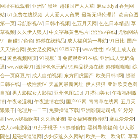
网址在线观看
|
亚洲91黑丝
|
超碰国产人人草
|
麻豆ddys
|
香焦网
站
|
51免费在线视频
|
人人爱人人肏屄
|
最新无码伦理片
|
欧美色图
第一页
|
导航影视AV
|
日韩小视频
|
色五月天网
|
色色日本精品
|
草
草视频
|
久久伊人狼人
|
中文字幕黄色毛片
|
涩涩av在线
|
尤物网站
91
|
超碰97色色
|
超碰在线精品
|
成人福利第一导航
|
91日比
|
国产
天天综合网
|
美女足交网站
|
97草97干
|
www性性
|
AV线上成人在
线
|
黄色视频网页
|
91视频18
|
免费观看91在线
|
亚洲成人无码肏
逼
|
www欧美91
|
激情色色无码
|
99精品视频在线
|
超碰啪啪啪
|
综
合一页麻豆片
|
成人自拍视频
|
东方四虎国产
|
欧美日韩h网
|
超碰
日韩在线
|
一级性愛tV
|
天堂网最新网址
|
伊人狠狠
|
亚洲欧美色图
自拍
|
男人影院女人影院
|
亚州色图20p
|
91搭讪美女
|
午夜福利激
情
|
午夜老湿机
|
午夜激情在线
|
国产97网
|
青青草在线网
|
五月天
狠狠干
|
伦理片一二三
|
免费操逼下载
|
亚洲影院老司机
|
91婷婷
射
|
www我操欧美
|
久久新址视
|
美女福利视频导航
|
麻豆爱爱爱
|
成人av电影院
|
91茄子桃子
|
99超碰偷拍
|
黑料导航福利
|
伊人影
院色
|
超碰操逼逼网
|
少妇安慰久久网站
|
欧美一欧二欧肏屄
|
草草