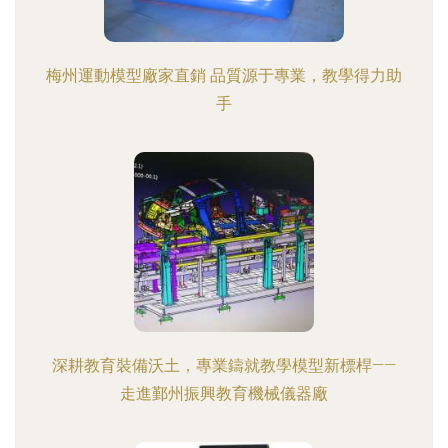
梅州運動模型廠家直銷 品質源于專業，教學得力助
手
深耕教育裝備沃土，專業鑄就教學模型新標桿——
走進鄞州振興教育機械儀器廠