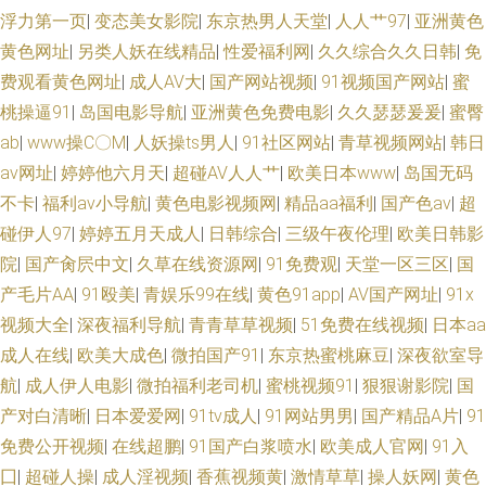
浮力第一页
|
变态美女影院
|
东京热男人天堂
|
人人艹97
|
亚洲黄色
黄色网址
|
另类人妖在线精品
|
性爱福利网
|
久久综合久久日韩
|
免
费观看黄色网址
|
成人AV大
|
国产网站视频
|
91视频国产网站
|
蜜
桃操逼91
|
岛国电影导航
|
亚洲黄色免费电影
|
久久瑟瑟爰爰
|
蜜臀
ab
|
www操C〇M
|
人妖操ts男人
|
91社区网站
|
青草视频网站
|
韩日
av网址
|
婷婷他六月天
|
超碰AV人人艹
|
欧美日本www
|
岛国无码
不卡
|
福利av小导航
|
黄色电影视频网
|
精品aa福利
|
国产色av
|
超
碰伊人97
|
婷婷五月天成人
|
日韩综合
|
三级午夜伦理
|
欧美日韩影
院
|
国产肏屄中文
|
久草在线资源网
|
91免费观
|
天堂一区三区
|
国
产毛片AA
|
91殴美
|
青娱乐99在线
|
黄色91app
|
AV国产网址
|
91x
视频大全
|
深夜福利导航
|
青青草草视频
|
51免费在线视频
|
日本aa
成人在线
|
欧美大成色
|
微拍国产91
|
东京热蜜桃麻豆
|
深夜欲室导
航
|
成人伊人电影
|
微拍福利老司机
|
蜜桃视频91
|
狠狠谢影院
|
国
产对白清晰
|
日本爱爱网
|
91tv成人
|
91网站男男
|
国产精品A片
|
91
免费公开视频
|
在线超鹏
|
91国产白浆喷水
|
欧美成人官网
|
91入
囗
|
超碰人操
|
成人淫视频
|
香蕉视频黄
|
激情草草
|
操人妖网
|
黄色