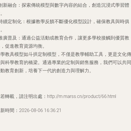
創新融合
：探索傳統模型與數字內容的結合，創造沉浸式學習體
驗。
持續定制化
：根據教學反饋不斷優化模型設計，確保教具與時俱
進。
推廣普及
：通過公益活動或教育合作，讓更多學校接觸到優質教
具，促進教育資源均衡。
教學教具模型如斗拱定制模型，不僅是教學輔助工具，更是文化
承與科學教育的橋梁。通過專業的定制與銷售服務，我們可以共
推動教育創新，培養下一代的創造力與理解力。
若轉載，請注明出處：http://m.marss.cn/product/66.html
新時間：2026-08-06 16:36:21