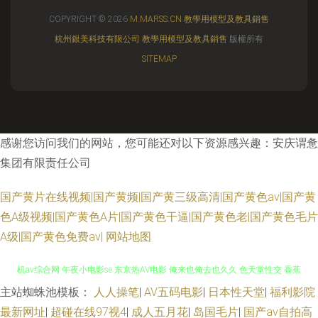
COPYRIGHT © 2026
M.MARSS.CN
教學用模型及教具銷售
杭州銀美科技有限公司
教學用模型及教具銷售
版權所有
SITEMAP
感谢您访问我们的网站，您可能还对以下资源感兴趣：安庆谓惫
集团有限责任公司
国产黄片在线视频|国产黄频|国产黄三级高清|国产黄色av|国产黄
色A级视频|国产黄色A片|国产黄色干逼|国产黄色老|国产黄色毛片
A级|国产黄色免费av|
网站地图
主站蜘蛛池模板：
人人操笔
|
AV五码电影
|
日本性天堂
|
福利影院
欧美性爱基地 欧洲四级片网址 岛国毛片 91免费性爱网 亚洲国产黄色网 老司
最新网址
|
超碰在线97视4
|
成人五月花
|
岛国毛片
|
国产av自拍高