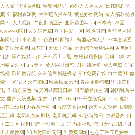
人人操
|
狠狠操导航
|
蜜臀网站91
|
超碰人人操人人
|
日韩精彩视
频
|
91福利资源网
|
大香蕉依然在线
|
黄色婷婷网站
|
成人福利视频
网
|
91人人视频
|
午夜剧场亚洲
|
亚洲色图4app
|
日本黄123区
|
www在线91
|
久久国产草
|
欧美性爱一区
|
99热国产
|
黑丝足交视
频网站
|
日韩论理
|
91色影
|
抖阴福利
|
岛国动作大片
|
一本道做爱
|
欧美国际黄色
|
豆花91
|
天天干精品
|
天天综合素质快播
|
黄色网址
链接
|
国产嫖妓自拍
|
户外露出自慰
|
婷婷福利影院
|
无码18禁
|
欧
洲精品久区
|
a片专区
|
成人网址日韩
|
91在线导航
|
成人电彭
|
91在
线视
|
玖玖爱导航
|
久久这里都是极品
|
91n免费在线
|
白丝黄91
|
做
爱91
|
AV女人天堂影院
|
欧美性爱天天
|
青娱乐超碰吧
|
91免费起
飞18
|
精东黄色
|
肏屄网站高清日韩
|
国产精品掏空网
|
韩国乳首中
文
|
国产人妖视频
|
东方av四虎
|
91av
|
97干在线视频
|
91小視頻
|
探花三级片
|
大香蕉青草网
|
导航美女福利
|
欧美性爱影音
|
日韩肏
逼无码
|
老司机夜间剧场
|
老司机无码
|
97影院福利
|
超碰爱久
|
日
本二三区不卡
|
国产福利第一页
|
91内射社频
|
韩国无码三级片a
|
伊人爱爱网
|
AB内射日韩无码
|
91黄页网址
|
色色丁香五月婷婷
|