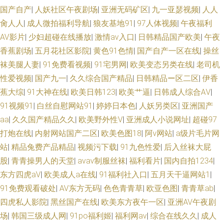
国产自产
|
人妖社区午夜剧场
|
亚洲无码矿区
|
九一亚瑟视频
|
人人
肏人人
|
成人微拍福利导航
|
狼友基地91
|
97人体视频
|
午夜福利
AV影片
|
少妇超碰在线播放
|
激情av入口
|
日韩精品国产欧美
|
午夜
香蕉剧场
|
五月花社区影院
|
黄色91色情
|
国产自产一区在线
|
操丝
袜美腿人妻
|
91免费看视频
|
91宅男网
|
欧美变态另类在线
|
老司机
性爱视频
|
国产九一
|
久久综合国产精品
|
日韩精品ー区二区
|
伊香
蕉大综
|
91大神在线
|
欧美日韩123
|
欧美艹逼
|
日韩成人综合AⅤ
|
91视频91
|
白丝自慰网站91
|
婷婷日本色
|
人妖另类区
|
亚洲国产
aa
|
久久国产精品久久
|
欧美野外性V
|
亚洲成人小说网址
|
超碰97
打炮在线
|
内射网站国产二区
|
欧美色图18
|
阿v网站
|
a级片毛片网
站
|
精品兔费产品精品
|
视频污下载
|
91九色性爱
|
后入丝袜大屁
股
|
青青操男人的天堂
|
avav制服丝袜
|
福利看片
|
国内自拍1234
|
东方四虎aV
|
欧美成人a在线
|
91福利社入口
|
五月天干逼网站1
|
91免费观看破处
|
AV东方无码
|
色色青青草
|
欧亚色图
|
青青草ab
|
四虎私人影院
|
黑丝国产在线
|
欧美东方夜午一区
|
亚洲AV午夜剧
场
|
韩国三级成人网
|
91po福利姬
|
福利网av
|
综合在线久久
|
成人