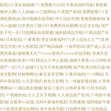
影院AV
|
美女超碰碰
|
91免费看片白丝
|
午夜色福利导航
|
黄色视
美人妖 黄色A级 日韩A∨ 亚洲欧美情欲 午夜宅男影院 国模宾馆自拍 丁香福利
频伊人网
|
人人操碰
|
av三级网站
|
久草国产原创
|
免费观看91
|
亚
社 四虎色逼 东京热AV网站 女同操操操操 日本欧美国产在线 日本綜合成人网
洲性爱精品
|
国内视频在线导航
|
伊人综合另类
|
香蕉视频偷拍
|
东
方av超碰
|
日本黑丝三级A片
|
免费黑丝自慰网
|
丝足交在线
|
国产
日本超碰 人人操在线观看 国产HD天美传媒 久久综合一期二期 狠狠撸最新
乱子伦一区
|
日批网站在线观看
|
福利姫精品导航
|
91精品国产丝
袜
|
日本影院
|
91青青草
|
美女深夜福利91
|
伊人综合久久艹
|
亚洲
日韩欧美中 www密桃 91精品丝袜高跟 天天肏屄视频 黄色中文视频 大香蕉
变态另类
|
伊人性影院
|
国产精品线路一
|
肏屄彰武
|
国产成人后入
|
黑丝瘙逼
|
狠狠撸天天艹
|
www黄色片
|
www性福导航
|
亚洲天堂
精品国 丝袜足交在线视频 成人黄色电影网址 日本a优刺激 久久激五视频网站
在线视频
|
欧美AV性
|
精品久久伊人超碰
|
超碰大香蕉av
|
日韩欧美
国产一区
|
久久超碰97
|
五月天色色激情网
|
国产欧美日韩日逼
|
欧
操日本人妻 在线观看色 日韩专区视频 精品狼人社區99 亚洲色图字幕 91精品
美交配网
|
丝袜脚网址
|
麻豆首页官网
|
91夜间福利
|
91小网站
|
无
熟妇 伊人大香焦 51视频网站 豆花av 91色原网 91在线网站免费 日本黄色片
码午夜影院
|
av天堂强奸
|
色色天堂网
|
九一传媒影视传媒
|
久草免
费网站
|
91精品熟妇视频
|
探花三级片
|
日韩草草草
|
日韩无码四
福利社区导航 婷婷四色超碰 AV网天天 91操13 三级午夜在线 日本成人A片网
区
|
91视频色色
|
久久五月天视频
|
久久精品国产亚州
|
97电影午夜
剧场
|
含羞草av在线
|
无码午夜福利电影
|
另类激情
|
福利电影午夜
站 91夫妻交换 韩国福利一区 玖玖热精品6 国产性爱在线 欧美成人女同黄
AV
|
欧美性爱综合网站
|
色中色色导航
|
日韩两性网
|
91在线精品