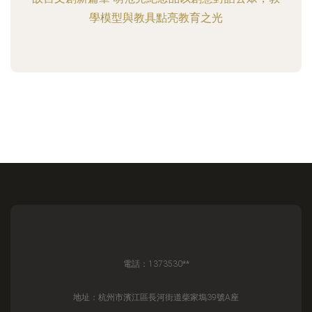
學模型與教具點亮教育之光
電話：1373530**
地址：杭州市濱江區長河街道柴家塢39號A座