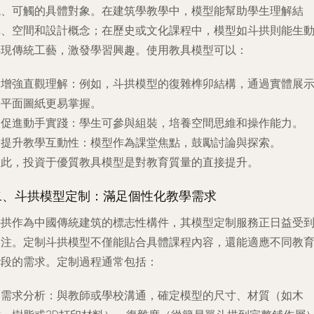
視、可觸的具體對象。在建筑學教學中，模型能幫助學生理解結
構、空間和設計概念；在歷史或文化課程中，模型如斗拱則能生
再現傳統工藝，激發學習興趣。使用教具模型可以：
.
增強直觀理解
：例如，斗拱模型的復雜榫卯結構，通過實體展
比平面圖紙更易掌握。
.
促進動手實踐
：學生可參與組裝，培養空間思維和操作能力。
.
提升教學互動性
：模型作為課堂焦點，鼓勵討論與探索。
因此，投資于優質教具模型是對教育質量的直接提升。
二、斗拱模型定制：滿足個性化教學需求
斗拱作為中國傳統建筑的標志性構件，其模型定制服務正日益受
關注。定制斗拱模型不僅能貼合具體課程內容，還能適應不同教
階段的需求。定制過程通常包括：
.
需求分析
：與教師或學校溝通，確定模型的尺寸、材質（如木