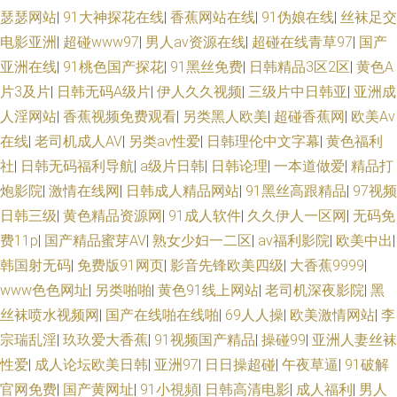
瑟瑟网站
|
91大神探花在线
|
香蕉网站在线
|
91伪娘在线
|
丝袜足交
免费视频 狼友激情网 青娱乐论坛91 肏逼社区 九九热这里只有 另类黑人av
电影亚洲
|
超碰www97
|
男人av资源在线
|
超碰在线青草97
|
国产
99爱99操 97超碰资源站 91视频一区蜜桃 中文国产 最新黄色亚洲网址 99热
亚洲在线
|
91桃色国产探花
|
91黑丝免费
|
日韩精品3区2区
|
黄色A
片3及片
|
日韩无码A级片
|
伊人久久视频
|
三级片中日韩亚
|
亚洲成
深夜操逼网 男人天堂资源网 欧美天天好逼网 久久av社区 亚洲激情午夜丁香
人淫网站
|
香蕉视频免费观看
|
另类黑人欧美
|
超碰香蕉网
|
欧美Aⅴ
在线
|
老司机成人AV
|
另类av性爱
|
日韩理伦中文字幕
|
黄色福利
欧美黄色桃色 午夜成人骚蜜桃网 五月丁香影院 性交14p 日比打炮 国产精品
社
|
日韩无码福利导航
|
a级片日韩
|
日韩论理
|
一本道做爱
|
精品打
炮影院
|
激情在线网
|
日韩成人精品网站
|
91黑丝高跟精品
|
97视频
精品 91桃色入口 91插插插精品 日韩偷拍第一页 白丝后入91国产 阿v免费在
日韩三级
|
黄色精品资源网
|
91成人软件
|
久久伊人一区网
|
无码免
费11p
|
国产精品蜜芽AV
|
熟女少妇一二区
|
av福利影院
|
欧美中出
|
线观看 97超碰福利网 欧美色图20p 超碰碰影院 女人A片综合 日韩理伦中文
韩国射无码
|
免费版91网页
|
影音先锋欧美四级
|
大香蕉9999
|
字幕 av高清在线观看 91免费热播视频 99色热 偷拍网玖玖 97超碰在线网站
www色色网址
|
另类啪啪
|
黄色91线上网站
|
老司机深夜影院
|
黑
丝袜喷水视频网
|
国产在线啪在线啪
|
69人人操
|
欧美激情网站
|
李
一区二区理论片 欧美色图91 午夜在线寂寞影院 午夜福利AV网站 伊人大香蕉
宗瑞乱淫
|
玖玖爱大香蕉
|
91视频国产精品
|
操碰99
|
亚洲人妻丝袜
性爱
|
成人论坛欧美日韩
|
亚洲97
|
日日操超碰
|
午夜草逼
|
91破解
黄色 午夜在线电影 AV无限网站 久久草福利导航 香蕉91TV 三级在线观看 欧
官网免费
|
国产黄网址
|
91小視頻
|
日韩高清电影
|
成人福利
|
男人