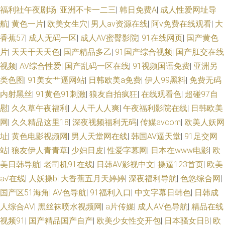
福利社午夜剧场
|
亚洲不卡一二三
|
韩日免费A
|
成人性爱网址导
航
|
黄色一片
|
欧美女生穴
|
男人av资源在线
|
阿v免费在线观看
|
大
香蕉57
|
成人无码一区
|
成人AV蜜臀影院
|
91在线网页
|
国产黄色
片
|
天天干天天色
|
国产精品多乙
|
91国产综合视频
|
国产肛交在线
视频
|
AV综合性爱
|
国产乱码一区在线
|
91视频国语免费
|
亚洲另
类色图
|
91美女艹逼网站
|
日韩欧美a免费
|
伊人99黑料
|
免费无码
内射黑丝
|
91黄色91刺激
|
狼友自拍疯狂
|
在线观看色
|
超碰97自
慰
|
久久草午夜福利
|
人人干人人爽
|
午夜福利影院在线
|
日韩欧美
网
|
久久精品这里18
|
深夜视频福利无码
|
传媒avcom
|
欧美人妖网
址
|
黄色电影视频网
|
男人天堂网在线
|
韩国AV逼天堂
|
91足交网
站
|
狼友伊人青青草
|
少妇日皮
|
性爱字幕网
|
日本在www电影
|
欧
美日韩导航
|
老司机91在线
|
日韩AV影视中文
|
操逼123首页
|
欧美
a√在线
|
人妖操b
|
大香蕉五月天婷婷
|
深夜福利导航
|
色悠综合网
|
国产区51海角
|
AV色导航
|
91福利入口
|
中文字幕日韩色
|
日韩成
人综合AⅤ
|
黑丝袜喷水视频网
|
a片传媒
|
成人AⅤ色导航
|
精品在线
视频91
|
国产精品国产自产
|
欧美少女性交开包
|
日本骚女日B
|
欧