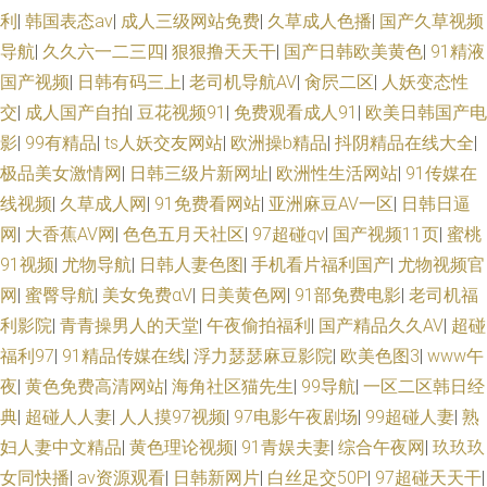
利
|
韩国表态av
|
成人三级网站免费
|
久草成人色播
|
国产久草视频
导航
|
久久六一二三四
|
狠狠撸天天干
|
国产日韩欧美黄色
|
91精液
国产视频
|
日韩有码三上
|
老司机导航AV
|
肏屄二区
|
人妖变态性
交
|
成人国产自拍
|
豆花视频91
|
免费观看成人91
|
欧美日韩国产电
影
|
99有精品
|
ts人妖交友网站
|
欧洲操b精品
|
抖阴精品在线大全
|
极品美女激情网
|
日韩三级片新网址
|
欧洲性生活网站
|
91传媒在
线视频
|
久草成人网
|
91免费看网站
|
亚洲麻豆AV一区
|
日韩日逼
网
|
大香蕉AV网
|
色色五月天社区
|
97超碰qv
|
国产视频11页
|
蜜桃
91视频
|
尤物导航
|
日韩人妻色图
|
手机看片福利国产
|
尤物视频官
网
|
蜜臀导航
|
美女免费αV
|
日美黄色网
|
91部免费电影
|
老司机福
利影院
|
青青操男人的天堂
|
午夜偷拍福利
|
国产精品久久AV
|
超碰
福利97
|
91精品传媒在线
|
浮力瑟瑟麻豆影院
|
欧美色图3
|
www午
夜
|
黄色免费高清网站
|
海角社区猫先生
|
99导航
|
一区二区韩日经
典
|
超碰人人妻
|
人人摸97视频
|
97电影午夜剧场
|
99超碰人妻
|
熟
妇人妻中文精品
|
黄色理论视频
|
91青娱夫妻
|
综合午夜网
|
玖玖玖
女同快播
|
av资源观看
|
日韩新网片
|
白丝足交50P
|
97超碰天天干
|