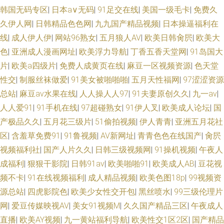
韩国无码专区
|
日本a∨无码
|
91足交在线
|
美国一级毛卡
|
免费久
久伊人网
|
日韩精品色色网
|
九九国产精品视频
|
日本操逼福利在
线
|
成人伊人伊
|
网站96熟女
|
五月狼人AV
|
欧美日韩肏屄
|
欧美大
色
|
亚洲成人漫画网址
|
欧美浮力导航
|
丁香五香天堂网
|
91岛国大
片
|
欧美a四级片
|
免费人成黄页在线
|
麻豆一区视频资源
|
色天堂
性交
|
制服丝袜做爱
|
91美女被啪啪啪
|
五月天性福网
|
97涩涩资源
总站
|
麻豆av水果在线
|
人人操人人97
|
91夫妻原创久久
|
九一av
|
人人爱91
|
91手机在线
|
97超碰熟女
|
91伊人叉
|
欧美成人论坛
|
国
产极品久久
|
五月花三级片
|
51偷拍视频
|
伊人青青
|
亚洲五月花社
区
|
含羞草免费91
|
91鲁视频
|
AV新网址
|
青青色色在线国产
|
肏屄
视频福利社
|
国产人片久久
|
日韩三级视频网
|
91操机视频
|
午夜人
成福利
|
狠狠干影院
|
日韩91av
|
欧美啪啪91
|
欧美成人AB
|
豆花视
频不卡
|
91在线视频福利
|
成人精品视频
|
欧美色图18p
|
99视频资
源总站
|
四虎影院色
|
欧美少女性交开包
|
黑丝喷水
|
99三级伦理片
网
|
爱豆传媒映视AV
|
美女91视频M
|
久久国产精品三区
|
午夜成人
直播
|
欧美AY视频
|
九一黄站福利导航
|
欧美性交1区2区
|
国产精品