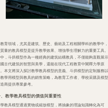
在教育領域，尤其是建筑、歷史、藝術及工程相關學科的教學中
高質量的教具模型是提升教學效果、增強學生理解力的重要工具
其中，斗拱模型作為一種經典的建筑結構教具，不僅能夠直觀展
中國古代建筑的智慧與美學，還能在現代工程教育中闡釋力學原
理。本文將深入探討教學教具模型的意義、斗拱模型的定制服務
及教學用模型與教具的銷售策略，為教育工作者、學校采購及模
制造商提供專業參考。
一、教學教具模型的價值與重要性
教學教具模型通過實物或縮放模型，將抽象的理論知識轉化為可