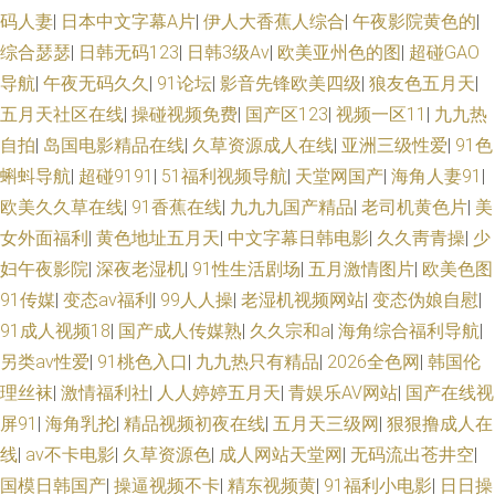
九国模色图 日韩黄页网站 日韩偶偶福利 亚洲av资源网站 另类色图后院 午夜
码人妻
|
日本中文字幕A片
|
伊人大香蕉人综合
|
午夜影院黄色的
|
综合瑟瑟
|
日韩无码123
|
日韩3级Av
|
欧美亚州色的图
|
超碰GAO
福利10 WWW嫩逼91 亚洲3级电影 综合色图区 微拍88福利导航 免费三级美
导航
|
午夜无码久久
|
91论坛
|
影音先锋欧美四级
|
狼友色五月天
|
五月天社区在线
|
操碰视频免费
|
国产区123
|
视频一区11
|
九九热
女电影 另类激情网 97超碰日韩电影 97自拍超碰 日本毛片视频 不卡十六區
自拍
|
岛国电影精品在线
|
久草资源成人在线
|
亚洲三级性爱
|
91色
蝌蚪导航
|
超碰9191
|
51福利视频导航
|
天堂网国产
|
海角人妻91
|
日韩人妻无码同性 波多野吉依AV 97超碰在线人人 狠狠撸视频大导航 精品久
欧美久久草在线
|
91香蕉在线
|
九九九国产精品
|
老司机黄色片
|
美
女外面福利
|
黄色地址五月天
|
中文字幕日韩电影
|
久久靑青操
|
少
久国产 另类av磁力 日韩新片www 蜜芽精品777 97涩综合 AV片区 亚洲爱爱
妇午夜影院
|
深夜老湿机
|
91性生活剧场
|
五月激情图片
|
欧美色图
永久网站 91cn视频 青娱乐论坛91 日本久久香蕉 国产老熟女精品伦 天美九一
91传媒
|
变态av福利
|
99人人操
|
老湿机视频网站
|
变态伪娘自慰
|
91成人视频18
|
国产成人传媒熟
|
久久宗和a
|
海角综合福利导航
|
欧美三级aaa 伊人成人在线观看 操逼AV网址 岛国午夜在线 精品不卡网 午夜
另类av性爱
|
91桃色入口
|
九九热只有精品
|
2026全色网
|
韩国伦
理丝袜
|
激情福利社
|
人人婷婷五月天
|
青娱乐AV网站
|
国产在线视
男人网站 91黄色图片 极品人妻少妇 色五月在线 韩国无码AV下载 99伊人大
屏91
|
海角乳抡
|
精品视频初夜在线
|
五月天三级网
|
狠狠撸成人在
线
|
av不卡电影
|
久草资源色
|
成人网站天堂网
|
无码流出苍井空
|
香 韩国黄视频 韩日AV网 黄色九一小视频 久久分区操 91爽片网站 超碰在线
国模日韩国产
|
操逼视频不卡
|
精东视频黄
|
91福利小电影
|
日日操