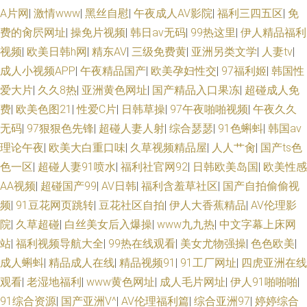
A片网
|
激情www
|
黑丝自慰
|
午夜成人AV影院
|
福利三四五区
|
免
费的肏屄网址
|
操免片视频
|
韩日av无码
|
99热这里
|
伊人精品福利
视频
|
欧美日韩h网
|
精东AV
|
三级免费黄
|
亚洲另类文学
|
人妻tv
|
成人小视频APP
|
午夜精品国产
|
欧美孕妇性交
|
97福利姬
|
韩国性
爱大片
|
久久8热
|
亚洲黄色网址
|
国产精品入口果冻
|
超碰成人免
费
|
欧美色图21
|
性爱C片
|
日韩草操
|
97午夜啪啪视频
|
午夜久久
无码
|
97狠狠色先锋
|
超碰人妻人射
|
综合瑟瑟
|
91色蝌蚪
|
韩国av
理论午夜
|
欧美大白重口味
|
久草视频精品屋
|
人人艹肏
|
国产ts色
色一区
|
超碰人妻91喷水
|
福利社官网92
|
日韩欧美岛国
|
欧美性感
AA视频
|
超碰国产99
|
AV日韩
|
福利含羞草社区
|
国产自拍偷偷视
频
|
91豆花网页跳转
|
豆花社区自拍
|
伊人大香蕉精品
|
AV伦理影
院
|
久草超碰
|
白丝美女后入爆操
|
www九九热
|
中文字幕上床网
站
|
福利视频导航大全
|
99热在线观看
|
美女尤物强操
|
色色欧美
|
成人蝌蚪
|
精品成人在线
|
精品视频91
|
91工厂网址
|
四虎亚洲在线
观看
|
老湿地福利
|
www黄色网址
|
成人毛片网址
|
伊人91啪啪啪
|
91综合资源
|
国产亚洲V^
|
AV伦理福利篇
|
综合亚洲97
|
婷婷综合