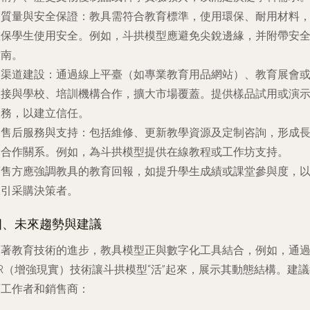
.
質量與安全保證
：教具需符合教育標準，使用環保、耐用材料
確保學生使用安全。例如，斗拱模型應避免尖銳邊緣，并附帶安
指南。
.
渠道建設
：通過線上平臺（如專業教育用品網站）、教育展會
直接與學校、培訓機構合作，擴大市場覆蓋。提供樣品試用或演
服務，以建立信任。
.
售后服務與支持
：包括維修、更新教學資源及定制咨詢，形成
期合作關系。例如，為斗拱模型提供在線教程或工作坊支持。
銷售方應強調教具的教育回報，如提升學生成績或課堂參與度，
吸引采購決策者。
四、未來趨勢與建議
隨著教育技術的進步，教具模型正與數字化工具結合，例如，通
R（增強現實）技術讓斗拱模型“活”起來，展示其動態結構。建
育工作者和銷售商：