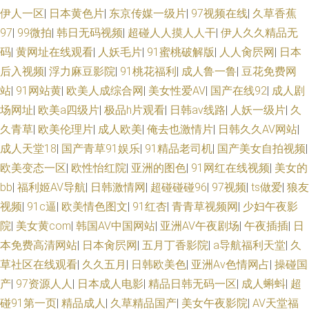
伊人一区
|
日本黄色片
|
东京传媒一级片
|
97视频在线
|
久草香蕉
97
|
99微拍
|
韩日无码视频
|
超碰人人摸人人干
|
伊人久久精品无
码
|
黄网址在线观看
|
人妖毛片
|
91蜜桃破解版
|
人人肏屄网
|
日本
后入视频
|
浮力麻豆影院
|
91桃花福利
|
成人鲁一鲁
|
豆花免费网
站
|
91网站黄
|
欧美人成综合网
|
美女性爱AV
|
国产在线92
|
成人剧
场网址
|
欧美a四级片
|
极品h片观看
|
日韩av线路
|
人妖一级片
|
久
久青草
|
欧美伦理片
|
成人欧美
|
俺去也激情片
|
日韩久久AV网站
|
成人天堂18
|
国产青草91娱乐
|
91精品老司机
|
国产美女自拍视频
|
欧美变态一区
|
欧性怡红院
|
亚洲的图色
|
91网红在线视频
|
美女的
bb
|
福利姬AV导航
|
日韩激情网
|
超碰碰碰96
|
97视频
|
ts做爱
|
狼友
视频
|
91c逼
|
欧美情色图文
|
91红杏
|
青青草视频网
|
少妇午夜影
院
|
美女黄com
|
韩国AV中国网站
|
亚洲AV午夜剧场
|
午夜插插
|
日
本免费高清网站
|
日本肏屄网
|
五月丁香影院
|
a导航福利天堂
|
久
草社区在线观看
|
久久五月
|
日韩欧美色
|
亚洲Av色情网占
|
操碰国
产
|
97资源人人
|
日本成人电影
|
精品日韩无码一区
|
成人蝌蚪
|
超
碰91第一页
|
精品成人
|
久草精品国产
|
美女午夜影院
|
AV天堂福