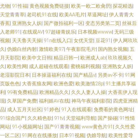
尤物
|
91性福
|
黄色视频免费链接
|
欧美一欧二欧肏屄
|
探花精选
|
www91黑丝 色婷婷激情网 老司机日屄网 91She视频 大香蕉肏 成人综合剧场
天堂青青草
|
老司机91在线
|
欧美AA毛片
|
草逼网址
|
伊人青青大
香蕉
|
亚洲熟女人妖
|
国产微拍福利一区
|
变态另类第二页
|
丝袜后
午夜黄色剧场 日韩A片大区 久久精品国产亚州 激情肏屄网 www妞干网 人妖
入老师91
|
在线观AV
|
97超碰青娱乐
|
日本视频wwww
|
无码三级
激情 人人摸人人 欧美大片aa在线 肏逼片久久99 国产自偷自拍 欧美色日韩
视频
|
天天鲁天天操
|
91n在线入口
|
女优天堂
|
豆花91
|
伊人网玖玖
久
|
伪娘白丝内射
|
激情欧美97
|
午夜影院毛片
|
国内熟女视频
|
五
超碰自拍素人 亚洲天黄色天堂 日本电影午夜福利 日韩欧美岛国 日韩激情经
月天影院
|
欧美中文日韩
|
精品日韩一
|
欧洲成人ab
|
玖玖视频久
久
|
欧美性网
|
成人超碰在线观看
|
蜜桃福利视频
|
亚洲熟女人妖
|
典视频 日韩肏屄精品 无码3级片 欧日精品8区 欧美偷拍 午夜局厂91爱爱 影
老湿影院日本
|
日本操逼福利在线
|
国产精品v
|
另类av不卡
|
91网
页版色色
|
大香蕉狼友网
|
欧洲色爱
|
欧美激情28p
|
91主播共享福
音资源欧美性爱 avav综合免费 亚洲AB影视 麻豆99入口 久久青青操 超碰77
利
|
99有免费精品
|
欧洲精品久久
|
久久人妻人人操
|
大香蕉伊人现
午夜日韩AV影院 精品二区欧洲 另类色网 亚洲免费成人片 91日韩 欧美专区一
现
|
久草国产免费
|
福利姬AV在线
|
神马午夜福利影院
|
四虎亚洲精
品
|
成人五月天社区
|
91婷色
|
91入在线观看
|
免费看的黄色网址
|
a级影院私人 av蜜臀网址 豆花视频不卡 海角社区最新网址 变态另类av 色中
91综合国产
|
久久精色欲
|
91tv
|
天堂福利导航
|
国产操碰
|
91性情
网站
|
91小视频网址
|
国产91青青视频
|
www黄色片91
|
久久性爱
色色导航 极品韩国无码 最新91高清视频 亚洲性爱视频 变态另类欧美 亚洲色
一区二区
|
91网在在线播放
|
日本91视频
|
伪娘导航
|
欧美性爱导