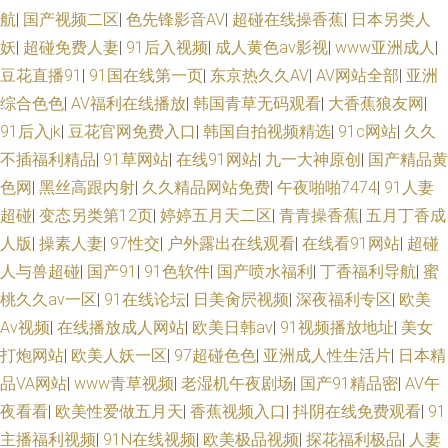
航
|
国产视频二区
|
色先锋影音AV
|
超碰在线操香蕉
|
日本另类人
五月婷婷
妖
|
超碰免费人妻
|
91后入视频
|
成人黄色av影视
|
www亚洲成人
|
豆花直播91
|
91国在线第一页
|
东京热久久AV
|
AV网站全部
|
亚洲
综合色色
|
AV福利在线播放
|
韩国青草无码观看
|
大香蕉狼友网
|
91后入jk
|
豆花官网免费入口
|
韩国自拍视频精选
|
91c网站
|
久久
不插福利精品
|
91草网站
|
在线91网站
|
九一大神原创
|
国产精品黄
色网
|
黑丝高跟内射
|
久久精品网站免费
|
午夜啪啪7474
|
91人妻
超碰
|
变态另类第12页
|
婷婷五月天二区
|
青青操香蕉
|
五月丁香成
人版
|
操素人妻
|
97性交
|
户外露出在线观看
|
在线看91网站
|
超碰
人与兽超碰
|
国产91
|
91色软件
|
国产喷水福利
|
丁香福利导航
|
蜜
桃久久av一区
|
91在线论坛
|
日美肏屄视频
|
深夜福利专区
|
欧美
Aⅴ视频
|
在线播放成人网站
|
欧美日韩av
|
91视频播放地址
|
美女
打炮网站
|
欧美人妖一区
|
97超碰色色
|
亚洲成人性生活片
|
日本精
品VA网站
|
www青草视频
|
老湿机午夜剧场
|
国产91精品密
|
AV午
夜看看
|
欧美性爱做五月天
|
香蕉视频入口
|
抖阴在线免费观看
|
91
主播福利视频
|
91N在线视频
|
欧美极品视频
|
探花福利极品
|
人妻