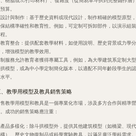
材、樹脂或3D打印材料）、復雜度（從簡易單斗拱到完整鋪作層
及預算。
.
設計與制作
：基于歷史資料或現代設計，制作精確的模型原型
確保結構準確性和教育性。例如，可定制可拆卸部件，以演示組
過程。
.
教育整合
：提供配套教學材料，如使用說明、歷史背景或力學
析，增強模型的教學效用。
定制服務允許教育者獲得專屬工具，例如，為大學建筑系定制大
斗拱模型，或為中小學定制簡化版本，以適配不同年齡段學生的
知水平。
三、教學用模型及教具銷售策略
銷售教學用模型和教具是一個專業化市場，涉及多方合作與精準
銷。成功的銷售策略應注重：
.
產品多樣化
：除斗拱模型外，提供其他建筑模型（如橋梁、現
結構）、歷史文物復制品或科學實驗教具，以滿足廣泛學科需求